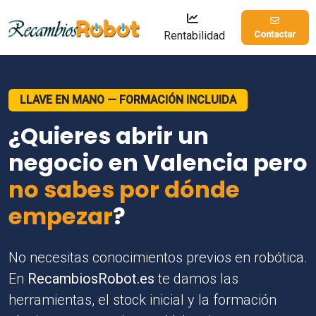
Rentabilidad
Contactar
LLAVE EN MANO — FORMACIÓN INCLUIDA
¿Quieres abrir un
negocio en Valencia pero
no sabes por dónde
empezar
?
No necesitas conocimientos previos en robótica.
En
RecambiosRobot.es
te damos las
herramientas, el stock inicial y la formación