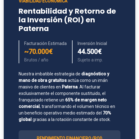
VIABILIDAD ECONÓMICA
Rentabilidad y Retorno de
la Inversión (ROI) en
Paterna
Facturación Estimada
Inversión Inicial
~70.000€
44.500€
Brutos / año
Sujeto a imp.
Nuestra imbatible estrategia de
diagnóstico y
mano de obra gratuitos
actúa como un imán
masivo de clientes en
Paterna
. Al facturar
exclusivamente el componente sustituido, el
franquiciado retiene un
65% de margen neto
comercial
, transformando el volumen técnico en
un beneficio operativo medio estimado del
70%
global
gracias a la rotación constante de stock.
RENDIMIENTO FINANCIERO (ROI)