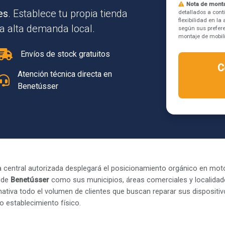
Nota de monta
es
. Establece tu propia tienda
detallados a cont
flexibilidad en l
a alta demanda local.
según sus prefere
montaje de mobilia
Envíos de stock gratuitos
C
Atención técnica directa en
Benetússer
 central autorizada desplegará el posicionamiento orgánico en mot
 de
Benetússer
como sus municipios, áreas comerciales y localidade
ativa todo el volumen de clientes que buscan reparar sus dispositi
o establecimiento físico.