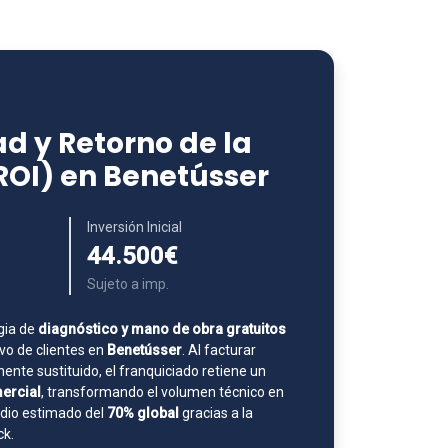
d y Retorno de la
(ROI) en Benetússer
Inversión Inicial
44.500€
Sujeto a imp.
gia de
diagnóstico y mano de obra gratuitos
o de clientes en
Benetússer
. Al facturar
nte sustituido, el franquiciado retiene un
ercial
, transformando el volumen técnico en
edio estimado del
70% global
gracias a la
ck.