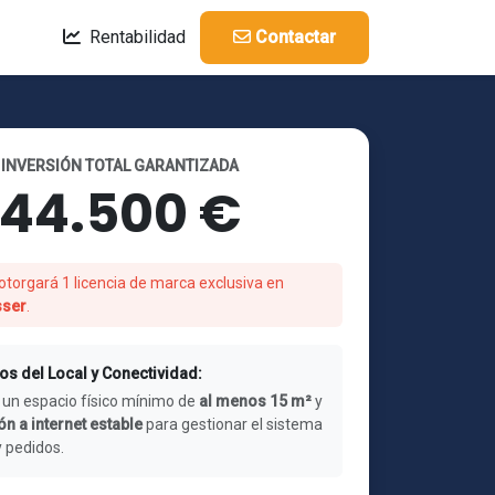
Rentabilidad
Contactar
INVERSIÓN TOTAL GARANTIZADA
44.500 €
otorgará 1 licencia de marca exclusiva en
sser
.
os del Local y Conectividad:
 un espacio físico mínimo de
al menos 15 m²
y
n a internet estable
para gestionar el sistema
y pedidos.