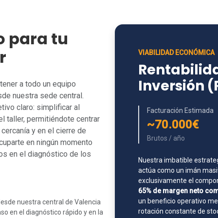
o para tu
r
VIABILIDAD ECONÓMICA
Rentabilida
Inversión 
tener a todo un equipo
de nuestra sede central.
vo claro: simplificar al
Facturación Estimada
l taller, permitiéndote centrar
~70.000€
cercanía y en el cierre de
Brutos / año
ocuparte en ningún momento
s en el diagnóstico de los
Nuestra imbatible estrate
actúa como un imán masiv
exclusivamente el compone
65% de margen neto com
un beneficio operativo m
esde nuestra central de Valencia
rotación constante de sto
o en el diagnóstico rápido y en la