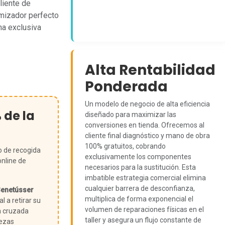
cliente de
amizador perfecto
na exclusiva
Alta Rentabilidad
Ponderada
Un modelo de negocio de alta eficiencia
% de la
diseñado para maximizar las
conversiones en tienda. Ofrecemos al
cliente final diagnóstico y mano de obra
100% gratuitos, cobrando
o de recogida
exclusivamente los componentes
online de
necesarios para la sustitución. Esta
imbatible estrategia comercial elimina
cualquier barrera de desconfianza,
enetússer
multiplica de forma exponencial el
l a retirar su
volumen de reparaciones físicas en el
a cruzada
taller y asegura un flujo constante de
iezas