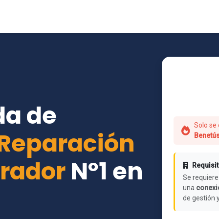
da de
Solo se 
Reparación
Benetú
irador
Nº1 en
Requisit
Se requiere
una
conexió
de gestión 