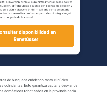
je:
La inversión cubre el suministro integral de los activos
inuación. El franquiciado cuenta con libertad de elección y
a adquisición y disposición del mobiliario complementario
ncias. No se realizan reformas parciales ni integrales, ni
rio por parte de la central.
onsultar disponibilidad en
Benetússer
ores de búsqueda cubriendo tanto el núcleo
s colindantes. Esto garantiza captar y desviar de
vos domésticos robotizados en la provincia hacia