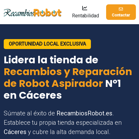
Rentabilidad
Contactar
OPORTUNIDAD LOCAL EXCLUSIVA
Lidera la tienda de
Recambios y Reparación
de Robot Aspirador
Nº1
en Cáceres
Súmate al éxito de
RecambiosRobot.es
.
Establece tu propia tienda especializada en
Cáceres
y cubre la alta demanda local.