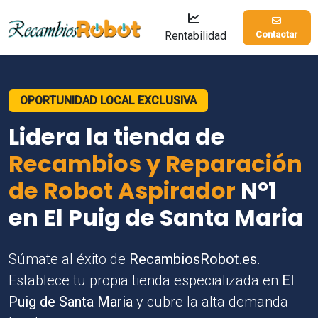
Rentabilidad
Contactar
OPORTUNIDAD LOCAL EXCLUSIVA
Lidera la tienda de
Recambios y Reparación
de Robot Aspirador
Nº1
en El Puig de Santa Maria
Súmate al éxito de
RecambiosRobot.es
.
Establece tu propia tienda especializada en
El
Puig de Santa Maria
y cubre la alta demanda