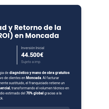
d y Retorno de la
(ROI) en Moncada
Inversión Inicial
44.500€
Sujeto a imp.
gia de
diagnóstico y mano de obra gratuitos
o de clientes en
Moncada
. Al facturar
nte sustituido, el franquiciado retiene un
ercial
, transformando el volumen técnico en
edio estimado del
70% global
gracias a la
ck.