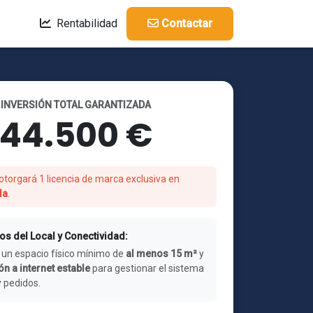
Rentabilidad
Contactar
INVERSIÓN TOTAL GARANTIZADA
44.500 €
otorgará 1 licencia de marca exclusiva en
da
.
os del Local y Conectividad:
 un espacio físico mínimo de
al menos 15 m²
y
n a internet estable
para gestionar el sistema
y pedidos.