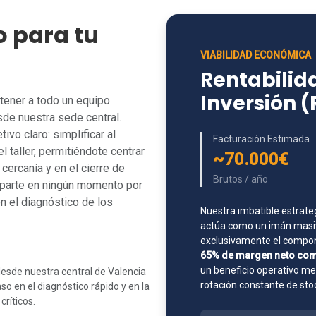
o para tu
VIABILIDAD ECONÓMICA
Rentabilida
Inversión 
tener a todo un equipo
de nuestra sede central.
vo claro: simplificar al
Facturación Estimada
l taller, permitiéndote centrar
~70.000€
cercanía y en el cierre de
Brutos / año
uparte en ningún momento por
n el diagnóstico de los
Nuestra imbatible estrate
actúa como un imán masiv
exclusivamente el compone
65% de margen neto com
un beneficio operativo m
esde nuestra central de Valencia
rotación constante de sto
o en el diagnóstico rápido y en la
ríticos.