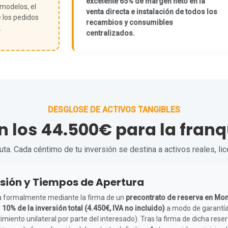
excelente 65% de margen neto en la
 modelos, el
venta directa e instalación de todos los
 los pedidos
recambios y consumibles
.
centralizados.
DESGLOSE DE ACTIVOS TANGIBLES
en los 44.500€ para la fra
a. Cada céntimo de tu inversión se destina a activos reales, li
sión y Tiempos de Apertura
icia formalmente mediante la firma de un
precontrato de reserva en Mo
l
10% de la inversión total (4.450€, IVA no incluido)
a modo de garantía
miento unilateral por parte del interesado). Tras la firma de dicha res