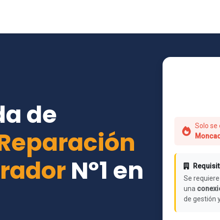
da de
Solo se 
Reparación
Monca
irador
Nº1 en
Requisit
Se requiere
una
conexió
de gestión 