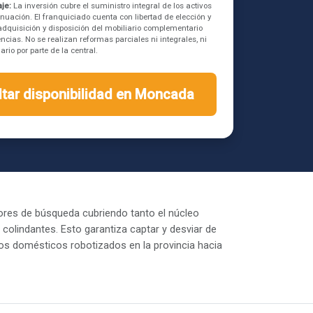
je:
La inversión cubre el suministro integral de los activos
inuación. El franquiciado cuenta con libertad de elección y
a adquisición y disposición del mobiliario complementario
ncias. No se realizan reformas parciales ni integrales, ni
rio por parte de la central.
tar disponibilidad en Moncada
ores de búsqueda cubriendo tanto el núcleo
olindantes. Esto garantiza captar y desviar de
vos domésticos robotizados en la provincia hacia