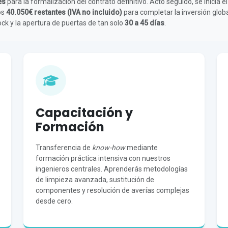
es
para la formalización del contrato definitivo. Acto seguido, se inicia 
os
40.050€ restantes (IVA no incluido)
para completar la inversión glob
ck y la apertura de puertas de tan solo
30 a 45 días
.
Capacitación y
Formación
Transferencia de
know-how
mediante
formación práctica intensiva con nuestros
ingenieros centrales. Aprenderás metodologías
de limpieza avanzada, sustitución de
componentes y resolución de averías complejas
desde cero.