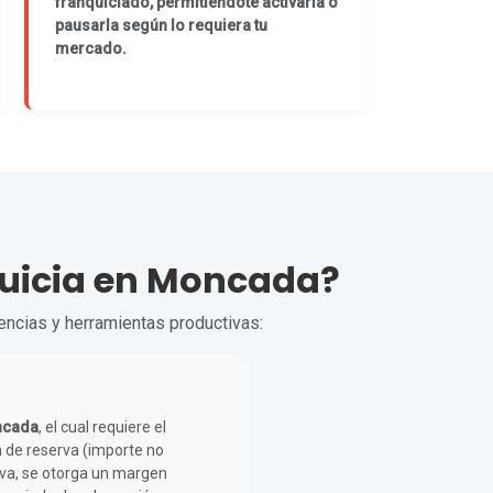
franquiciado, permitiéndote activarla o
pausarla según lo requiera tu
mercado.
nquicia en Moncada?
cencias y herramientas productivas:
ncada
, el cual requiere el
 de reserva (importe no
erva, se otorga un margen