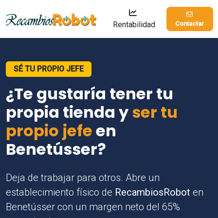
Rentabilidad
Contactar
SÉ TU PROPIO JEFE
¿Te gustaría tener tu
propia tienda y
ser tu
propio jefe
en
Benetússer?
Deja de trabajar para otros. Abre un
establecimiento físico de
RecambiosRobot
en
Benetússer con un margen neto del 65%