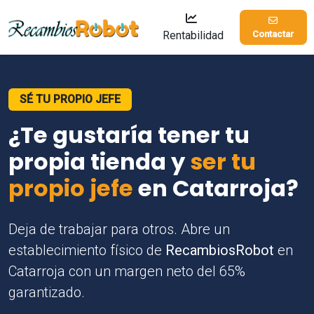
Rentabilidad
Contactar
SÉ TU PROPIO JEFE
¿Te gustaría tener tu
propia tienda y
ser tu
propio jefe
en Catarroja?
Deja de trabajar para otros. Abre un
establecimiento físico de
RecambiosRobot
en
Catarroja con un margen neto del 65%
garantizado.