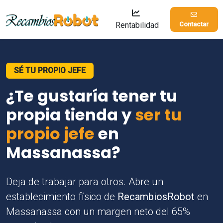
Rentabilidad
Contactar
SÉ TU PROPIO JEFE
¿Te gustaría tener tu
propia tienda y
ser tu
propio jefe
en
Massanassa?
Deja de trabajar para otros. Abre un
establecimiento físico de
RecambiosRobot
en
Massanassa con un margen neto del 65%