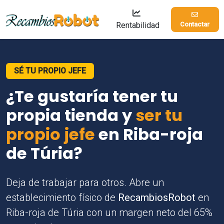
Rentabilidad
Contactar
SÉ TU PROPIO JEFE
¿Te gustaría tener tu
propia tienda y
ser tu
propio jefe
en Riba-roja
de Túria?
Deja de trabajar para otros. Abre un
establecimiento físico de
RecambiosRobot
en
Riba-roja de Túria con un margen neto del 65%