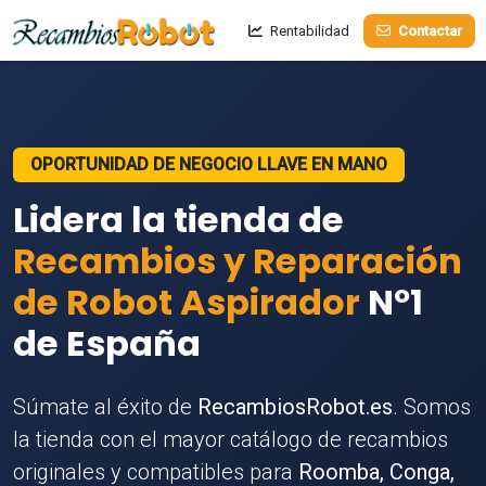
Rentabilidad
Contactar
OPORTUNIDAD DE NEGOCIO LLAVE EN MANO
Lidera la tienda de
Recambios y Reparación
de Robot Aspirador
Nº1
de España
Súmate al éxito de
RecambiosRobot.es
. Somos
la tienda con el mayor catálogo de recambios
originales y compatibles para
Roomba, Conga,