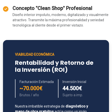
Concepto "Clean Shop" Profesional
Diseño interior impoluto, moderno, digitalizado y visualmente
atractivo. Transmite la máxima profesionalidad y seriedad
tecnológica al cliente desde el primer vistazo.
VIABILIDAD ECONÓMICA
Rentabilidad y Retorno de
la Inversión (ROI)
Facturación Estimada
Inversión Inicial
~70.000€
44.500€
Brutos / año
Sujeto a imp.
Nuestra imbatible estrategia de
diagnóstico y
mano de obra gratuitos
actúa como un imán