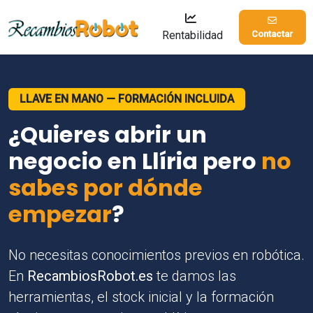
Rentabilidad
Contactar
LLAVE EN MANO — FORMACIÓN INCLUIDA
¿Quieres abrir un
negocio en Llíria pero
no
sabes por dónde
empezar
?
No necesitas conocimientos previos en robótica.
En
RecambiosRobot.es
te damos las
herramientas, el stock inicial y la formación