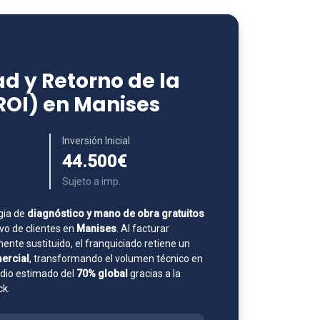
d y Retorno de la
(ROI) en Manises
Inversión Inicial
44.500€
Sujeto a imp.
gia de
diagnóstico y mano de obra gratuitos
o de clientes en
Manises
. Al facturar
nte sustituido, el franquiciado retiene un
ercial
, transformando el volumen técnico en
edio estimado del
70% global
gracias a la
ck.