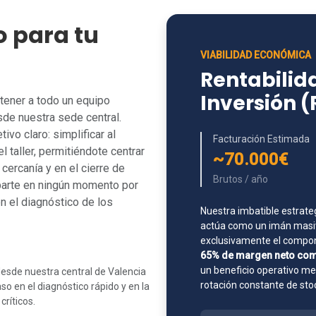
o para tu
VIABILIDAD ECONÓMICA
Rentabilida
Inversión 
tener a todo un equipo
de nuestra sede central.
vo claro: simplificar al
Facturación Estimada
l taller, permitiéndote centrar
~70.000€
cercanía y en el cierre de
Brutos / año
parte en ningún momento por
n el diagnóstico de los
Nuestra imbatible estrate
actúa como un imán masiv
exclusivamente el compone
65% de margen neto com
un beneficio operativo m
esde nuestra central de Valencia
rotación constante de sto
o en el diagnóstico rápido y en la
ríticos.