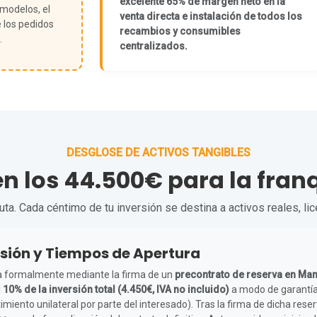
excelente 65% de margen neto en la
 modelos, el
venta directa e instalación de todos los
 los pedidos
recambios y consumibles
.
centralizados.
DESGLOSE DE ACTIVOS TANGIBLES
en los 44.500€ para la fra
a. Cada céntimo de tu inversión se destina a activos reales, li
sión y Tiempos de Apertura
icia formalmente mediante la firma de un
precontrato de reserva en Ma
l
10% de la inversión total (4.450€, IVA no incluido)
a modo de garantía
miento unilateral por parte del interesado). Tras la firma de dicha res