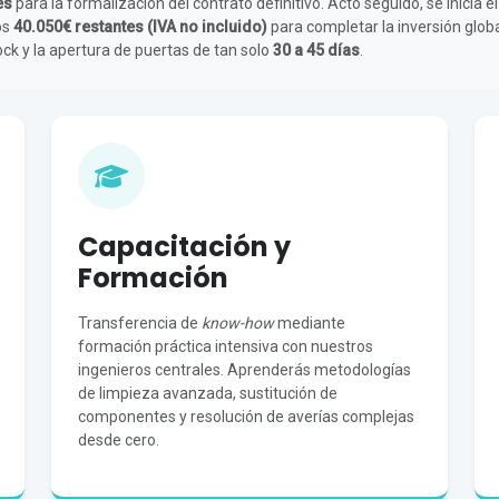
es
para la formalización del contrato definitivo. Acto seguido, se inicia 
os
40.050€ restantes (IVA no incluido)
para completar la inversión glob
ck y la apertura de puertas de tan solo
30 a 45 días
.
Capacitación y
Formación
Transferencia de
know-how
mediante
formación práctica intensiva con nuestros
ingenieros centrales. Aprenderás metodologías
de limpieza avanzada, sustitución de
componentes y resolución de averías complejas
desde cero.