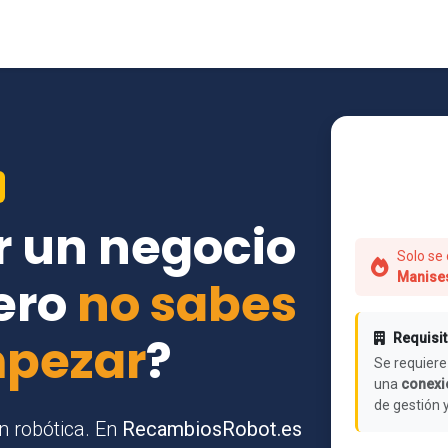
r un negocio
Solo se 
Manise
ero
no sabes
mpezar
?
Requisit
Se requiere
una
conexió
de gestión 
n robótica. En
RecambiosRobot.es