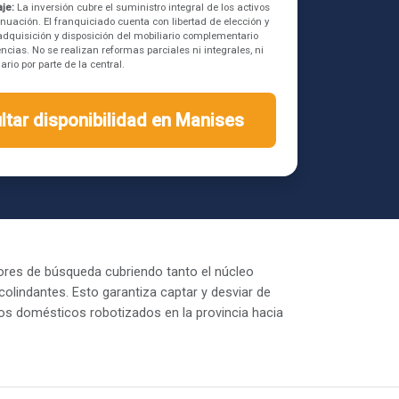
je:
La inversión cubre el suministro integral de los activos
inuación. El franquiciado cuenta con libertad de elección y
a adquisición y disposición del mobiliario complementario
ncias. No se realizan reformas parciales ni integrales, ni
rio por parte de la central.
ltar disponibilidad en Manises
ores de búsqueda cubriendo tanto el núcleo
olindantes. Esto garantiza captar y desviar de
vos domésticos robotizados en la provincia hacia