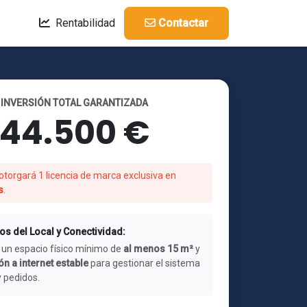
Rentabilidad
Contactar
INVERSIÓN TOTAL GARANTIZADA
44.500 €
otorgará 1 licencia de marca exclusiva en
s
.
os del Local y Conectividad:
 un espacio físico mínimo de
al menos 15 m²
y
n a internet estable
para gestionar el sistema
y pedidos.