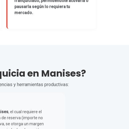
franquiciado, permitiéndote activarla o
pausarla según lo requiera tu
mercado.
nquicia en Manises?
cencias y herramientas productivas:
nises
, el cual requiere el
 de reserva (importe no
erva, se otorga un margen