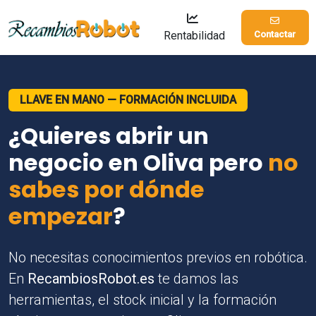
Rentabilidad
Contactar
LLAVE EN MANO — FORMACIÓN INCLUIDA
¿Quieres abrir un
negocio en Oliva pero
no
sabes por dónde
empezar
?
No necesitas conocimientos previos en robótica.
En
RecambiosRobot.es
te damos las
herramientas, el stock inicial y la formación