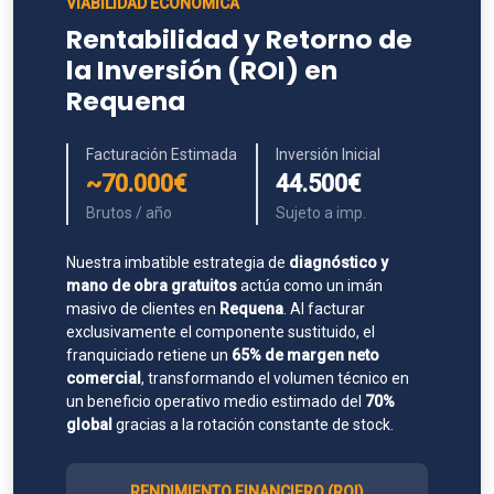
VIABILIDAD ECONÓMICA
Rentabilidad y Retorno de
la Inversión (ROI) en
Requena
Facturación Estimada
Inversión Inicial
~70.000€
44.500€
Brutos / año
Sujeto a imp.
Nuestra imbatible estrategia de
diagnóstico y
mano de obra gratuitos
actúa como un imán
masivo de clientes en
Requena
. Al facturar
exclusivamente el componente sustituido, el
franquiciado retiene un
65% de margen neto
comercial
, transformando el volumen técnico en
un beneficio operativo medio estimado del
70%
global
gracias a la rotación constante de stock.
RENDIMIENTO FINANCIERO (ROI)