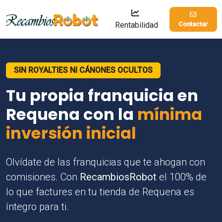
Rentabilidad
Contactar
SIN ROYALTIES NI CÁNONES OCULTOS
Tu propia franquicia en
Requena con la
mínima
inversión inicial
Olvídate de las franquicias que te ahogan con
comisiones. Con
RecambiosRobot
el 100% de
lo que factures en tu tienda de Requena es
íntegro para ti.