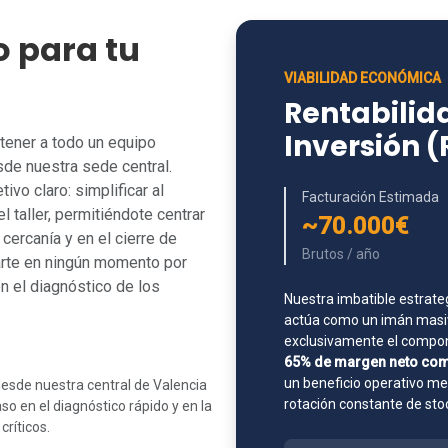
o para tu
VIABILIDAD ECONÓMICA
Rentabilida
Inversión (
tener a todo un equipo
de nuestra sede central.
vo claro: simplificar al
Facturación Estimada
l taller, permitiéndote centrar
~70.000€
cercanía y en el cierre de
Brutos / año
arte en ningún momento por
n el diagnóstico de los
Nuestra imbatible estrate
actúa como un imán masiv
exclusivamente el compone
65% de margen neto com
un beneficio operativo m
esde nuestra central de Valencia
rotación constante de sto
o en el diagnóstico rápido y en la
ríticos.