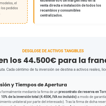
excelente 65% de margen neto en la
 modelos, el
venta directa e instalación de todos los
 los pedidos
recambios y consumibles
.
centralizados.
DESGLOSE DE ACTIVOS TANGIBLES
ten los 44.500€ para la fran
a. Cada céntimo de tu inversión se destina a activos reales, li
sión y Tiempos de Apertura
icia formalmente mediante la firma de un
precontrato de reserva en Tor
l
10% de la inversión total (4.450€, IVA no incluido)
a modo de garantía
miento unilateral por parte del interesado). Tras la firma de dicha res