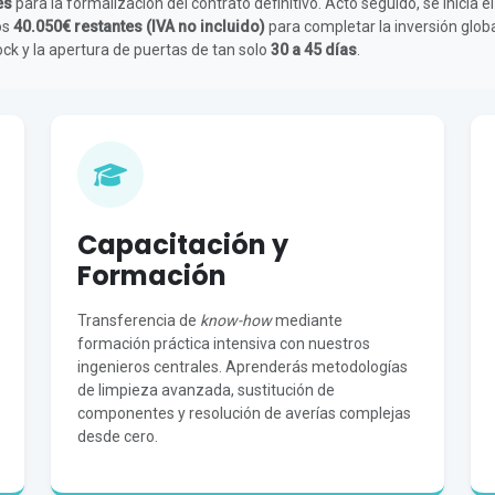
es
para la formalización del contrato definitivo. Acto seguido, se inicia 
os
40.050€ restantes (IVA no incluido)
para completar la inversión glob
ck y la apertura de puertas de tan solo
30 a 45 días
.
Capacitación y
Formación
Transferencia de
know-how
mediante
formación práctica intensiva con nuestros
ingenieros centrales. Aprenderás metodologías
de limpieza avanzada, sustitución de
componentes y resolución de averías complejas
desde cero.