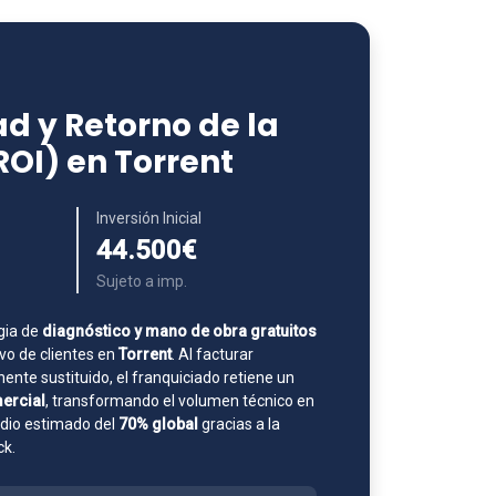
d y Retorno de la
ROI) en Torrent
Inversión Inicial
44.500€
Sujeto a imp.
gia de
diagnóstico y mano de obra gratuitos
o de clientes en
Torrent
. Al facturar
nte sustituido, el franquiciado retiene un
ercial
, transformando el volumen técnico en
edio estimado del
70% global
gracias a la
ck.