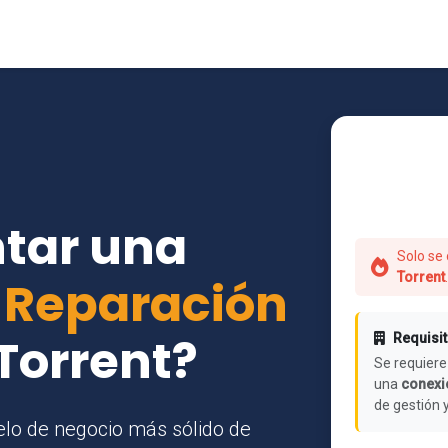
tar una
Solo se 
Torrent
.
e
Reparación
Torrent?
Requisit
Se requiere
una
conexió
de gestión 
lo de negocio más sólido de