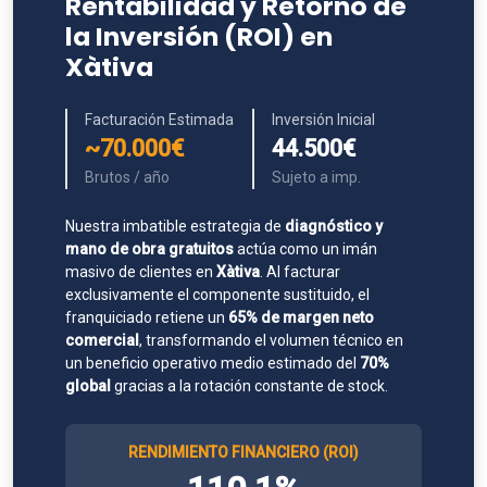
Rentabilidad y Retorno de
la Inversión (ROI) en
Xàtiva
Facturación Estimada
Inversión Inicial
~70.000€
44.500€
Brutos / año
Sujeto a imp.
Nuestra imbatible estrategia de
diagnóstico y
mano de obra gratuitos
actúa como un imán
masivo de clientes en
Xàtiva
. Al facturar
exclusivamente el componente sustituido, el
franquiciado retiene un
65% de margen neto
comercial
, transformando el volumen técnico en
un beneficio operativo medio estimado del
70%
global
gracias a la rotación constante de stock.
RENDIMIENTO FINANCIERO (ROI)