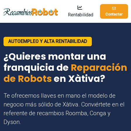
Rentabilidad
Contactar
AUTOEMPLEO Y ALTA RENTABILIDAD
¿Quieres montar una
franquicia de
Reparación
de Robots
en Xàtiva?
Te ofrecemos llaves en mano el modelo de
negocio más sólido de Xàtiva. Conviértete en el
referente de recambios Roomba, Conga y
Dyson.