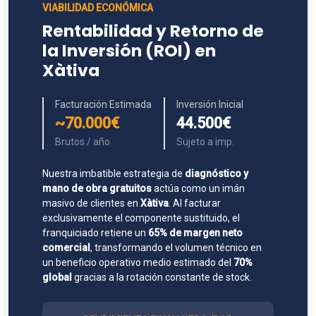
VIABILIDAD ECONÓMICA
Rentabilidad y Retorno de
la Inversión (ROI) en
Xàtiva
Facturación Estimada
Inversión Inicial
~70.000€
44.500€
Brutos / año
Sujeto a imp.
Nuestra imbatible estrategia de
diagnóstico y
mano de obra gratuitos
actúa como un imán
masivo de clientes en
Xàtiva
. Al facturar
exclusivamente el componente sustituido, el
franquiciado retiene un
65% de margen neto
comercial
, transformando el volumen técnico en
un beneficio operativo medio estimado del
70%
global
gracias a la rotación constante de stock.