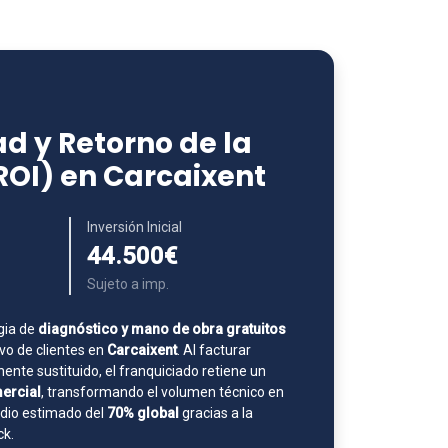
d y Retorno de la
ROI) en Carcaixent
Inversión Inicial
44.500€
Sujeto a imp.
gia de
diagnóstico y mano de obra gratuitos
o de clientes en
Carcaixent
. Al facturar
nte sustituido, el franquiciado retiene un
ercial
, transformando el volumen técnico en
edio estimado del
70% global
gracias a la
ck.