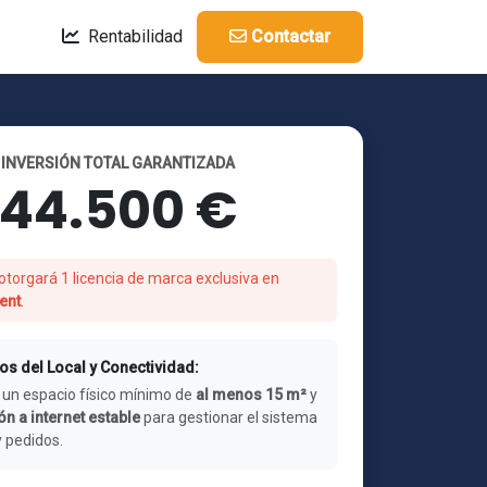
Rentabilidad
Contactar
INVERSIÓN TOTAL GARANTIZADA
44.500 €
otorgará 1 licencia de marca exclusiva en
ent
.
os del Local y Conectividad:
 un espacio físico mínimo de
al menos 15 m²
y
n a internet estable
para gestionar el sistema
y pedidos.