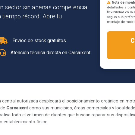
Nota de monta
n sector sin apenas competencia
detallados a cont
flexibilidad en l
n tiempo récord. Abre tu
según sus prefere
montaje de mobilia
C
Envíos de stock gratuitos
Atención técnica directa en Carcaixent
 central autorizada desplegará el posicionamiento orgánico en mot
 de
Carcaixent
como sus municipios, áreas comerciales y localidades
ativa todo el volumen de clientes que buscan reparar sus dispositi
o establecimiento físico.