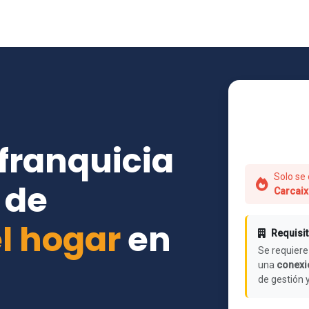
 franquicia
Solo se 
 de
Carcaix
l hogar
en
Requisit
Se requiere
una
conexió
de gestión 