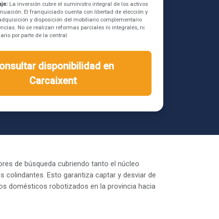
je:
La inversión cubre el suministro integral de los activos
inuación. El franquiciado cuenta con libertad de elección y
a adquisición y disposición del mobiliario complementario
ncias. No se realizan reformas parciales ni integrales, ni
rio por parte de la central.
onsultar disponibilidad en
Carcaixent
ores de búsqueda cubriendo tanto el núcleo
 colindantes. Esto garantiza captar y desviar de
vos domésticos robotizados en la provincia hacia