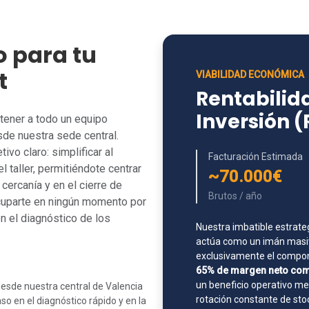
o para tu
t
VIABILIDAD ECONÓMICA
Rentabilida
Inversión (
tener a todo un equipo
de nuestra sede central.
vo claro: simplificar al
Facturación Estimada
l taller, permitiéndote centrar
~70.000€
cercanía y en el cierre de
Brutos / año
cuparte en ningún momento por
n el diagnóstico de los
Nuestra imbatible estrate
actúa como un imán masiv
exclusivamente el compone
65% de margen neto com
un beneficio operativo m
esde nuestra central de Valencia
rotación constante de sto
o en el diagnóstico rápido y en la